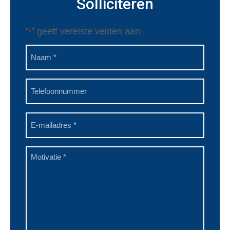
Solliciteren
"
" geeft vereiste velden aan
*
Naam
*
Telefoon
E-
mailadres
*
Motivatie
*