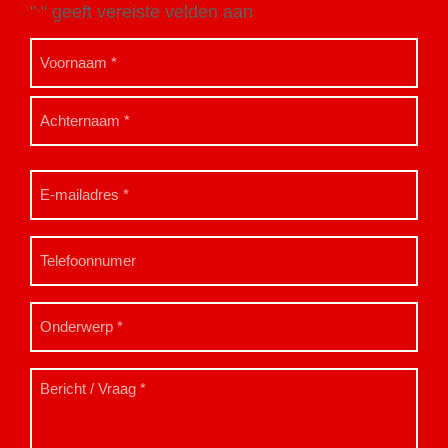
"
" geeft vereiste velden aan
*
Naam
*
E-
mailadres
*
Telefoon
Onderwerp
*
Bericht
/
Vraag
*