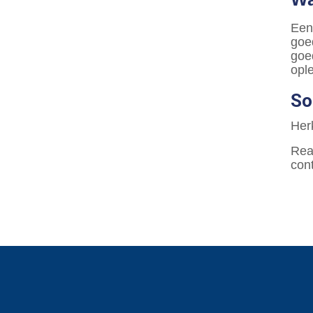
Een
goe
goe
opl
So
Herk
Rea
con