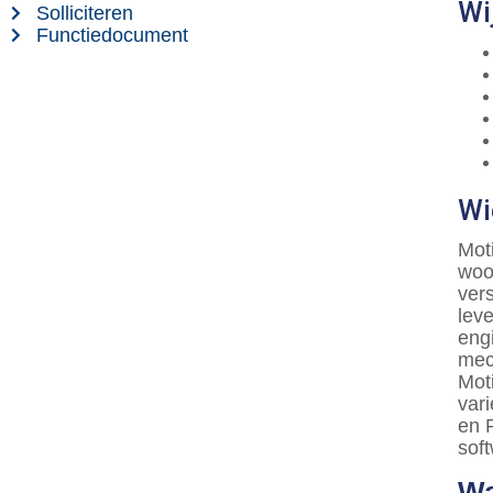
Wi
Solliciteren
Functiedocument
Wi
Mot
woo
ver
lev
eng
mec
Moti
var
en 
sof
Wa