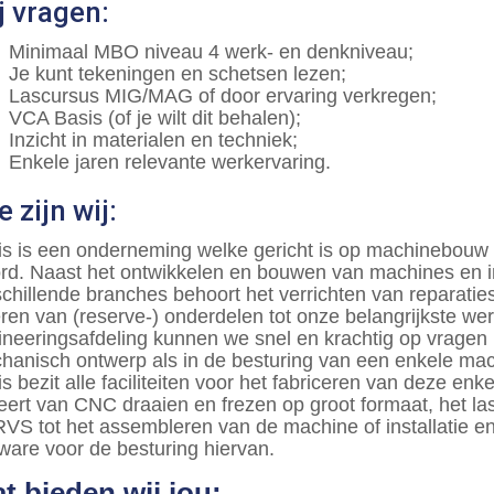
j vragen:
Minimaal MBO niveau 4 werk- en denkniveau;
Je kunt tekeningen en schetsen lezen;
Lascursus MIG/MAG of door ervaring verkregen;
VCA Basis (of je wilt dit behalen);
Inzicht in materialen en techniek;
Enkele jaren relevante werkervaring.
e zijn wij:
is is een onderneming welke gericht is op machinebouw i
rd. Naast het ontwikkelen en bouwen van machines en inst
schillende branches behoort het verrichten van reparatie
eren van (reserve-) onderdelen tot onze belangrijkste 
ineeringsafdeling kunnen we snel en krachtig op vragen
hanisch ontwerp als in de besturing van een enkele machin
s bezit alle faciliteiten voor het fabriceren van deze enke
ieert van CNC draaien en frezen op groot formaat, het las
RVS tot het assembleren van de machine of installatie e
tware voor de besturing hiervan.
t bieden wij jou: