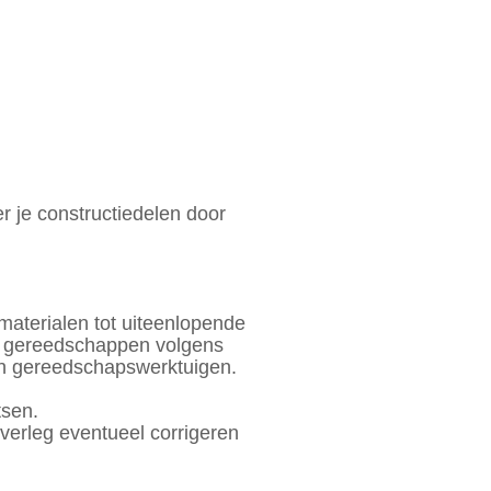
r je constructiedelen door
aterialen tot uiteenlopende
f gereedschappen volgens
van gereedschapswerktuigen.
tsen.
erleg eventueel corrigeren